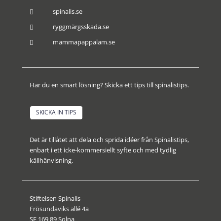
spinalis.se

ryggmärgsskada.se

mammapappalam.se

Har du en smart lösning? Skicka ett tips till spinalistips.
SKICKA IN TIPS
Det är tillåtet att dela och sprida idéer från Spinalistips,
enbart i ett icke-kommersiellt syfte och med tydlig
källhänvisning.
Stiftelsen Spinalis
Frösundaviks allé 4a
SE 169 89 Solna