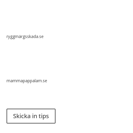
ryggmärgsskada.se
mammapappalam.se
Har du en smart lösning? Skicka ett tips till spinalistips.
Skicka in tips