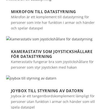
MIKROFON TILL DATASTYRNING
Mikrofon är ett komplement till datastyrning för
personer som inte har funktion i armar och händer
och spelar dataspel
KAMERASTATIV SOM JOYSTICKSHÅLLARE
FÖR DATASTYRNING
Kamerastativ fungerar bra som joystickshållare för
personer som styr joysticken med hakan
JOYBOX TILL STYRNING AV DATORN
Joybox är ett tangentbordskomplement lämpligt för
personer utan funktion i armar och händer som vill
spela dataspel