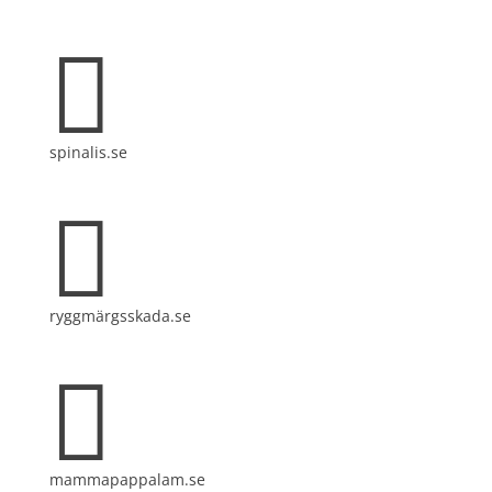

spinalis.se

ryggmärgsskada.se

mammapappalam.se