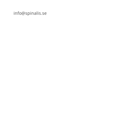
info@spinalis.se

+46 (0) 8-555 44 000

Swish: 12 32 63 42 44
