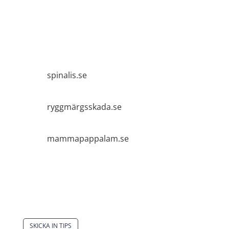
Spinalis webbplatser:
spinalis.se
ryggmärgsskada.se
mammapappalam.se
Har du en smart lösning? Skicka ett tips till
spinalistips.
SKICKA IN TIPS