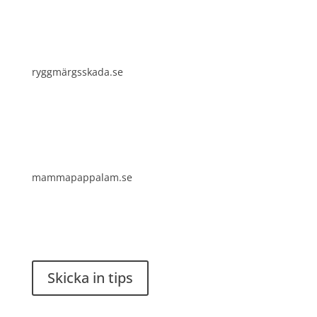
ryggmärgsskada.se
mammapappalam.se
Har du en smart lösning? Skicka ett tips till
spinalistips.
Skicka in tips