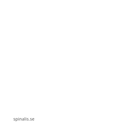
Spinalis webbplatser:
spinalis.se