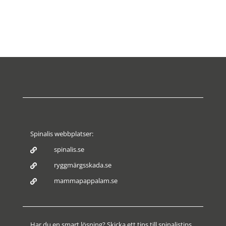
Spinalis webbplatser:
spinalis.se

ryggmärgsskada.se

mammapappalam.se

Har du en smart lösning? Skicka ett tips till spinalistips.