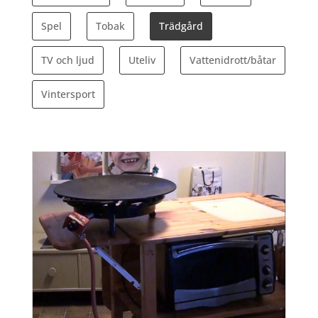
Spel
Tobak
Trädgård
TV och ljud
Uteliv
Vattenidrott/båtar
Vintersport