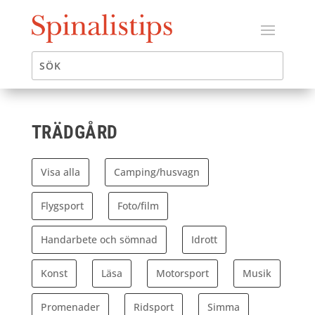
TRÄDGÅRD
Visa alla
Camping/husvagn
Flygsport
Foto/film
Handarbete och sömnad
Idrott
Konst
Läsa
Motorsport
Musik
Promenader
Ridsport
Simma