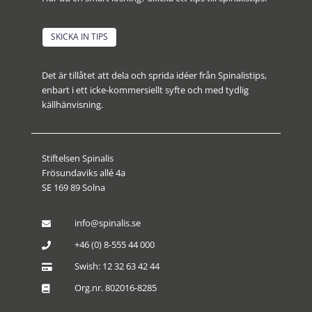
SKICKA IN TIPS
Det är tillåtet att dela och sprida idéer från Spinalistips,
enbart i ett icke-kommersiellt syfte och med tydlig
källhänvisning.
Stiftelsen Spinalis
Frösundaviks allé 4a
SE 169 89 Solna
info@spinalis.se

+46 (0) 8-555 44 000

Swish: 12 32 63 42 44

Org.nr. 802016-8285
