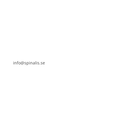
Stiftelsen Spinalis
Frösundaviks allé 4a
SE 169 89 Solna
info@spinalis.se
+46 (0) 8-555 44 000