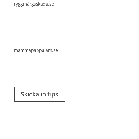
ryggmärgsskada.se
mammapappalam.se
Har du en smart lösning? Skicka ett tips till
spinalistips.
Skicka in tips
Det är tillåtet att dela och sprida idéer från
Spinalistips, enbart i ett icke-kommersiellt syfte och
med tydlig källhänvisning.