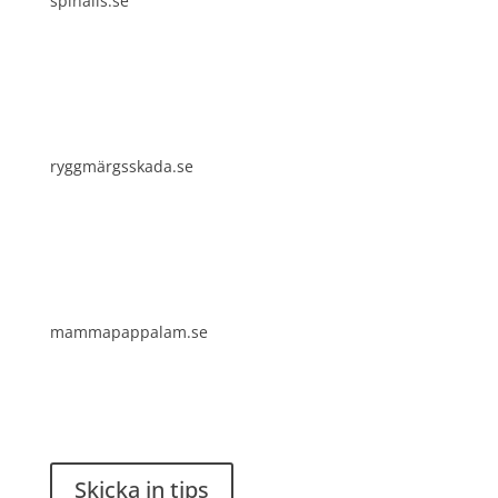
spinalis.se
ryggmärgsskada.se
mammapappalam.se
Har du en smart lösning? Skicka ett tips till
spinalistips.
Skicka in tips